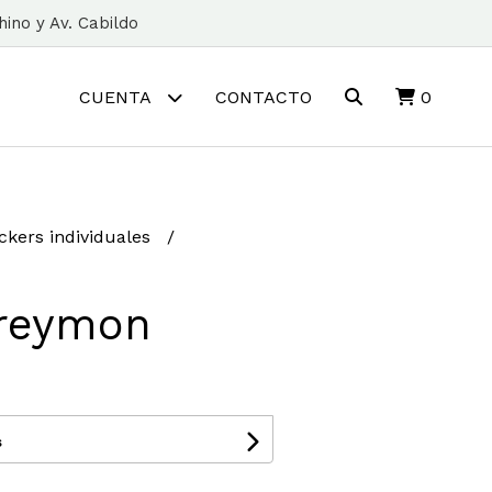
ino y Av. Cabildo
CUENTA
CONTACTO
0
ickers individuales
Greymon
s