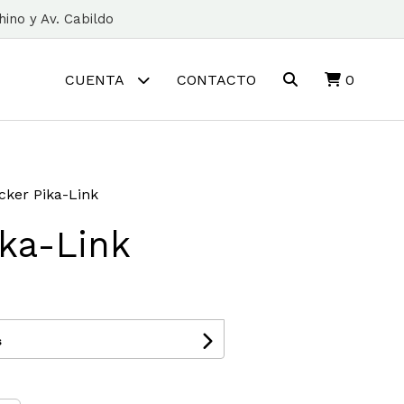
ino y Av. Cabildo
CUENTA
CONTACTO
0
icker Pika-Link
ika-Link
s