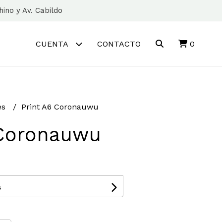
ino y Av. Cabildo
CUENTA
CONTACTO
0
les
Print A6 Coronauwu
 Coronauwu
s